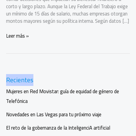
corto y largo plazo. Aunque la Ley Federal del Trabajo exige
un mínimo de 15 días de salario, muchas empresas otorgan
montos mayores según su política interna. Según datos […]
Convierte
Leer más »
tu
aguinaldo
en
tu
aliado
Recientes
financiero
para
Mujeres en Red Movistar: guía de equidad de género de
todo
Telefónica
el
año
Novedades en Las Vegas para tu próximo viaje
El reto de la gobernanza de la InteligenciA artificial