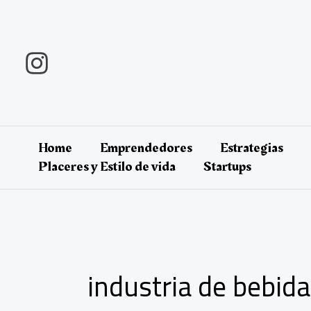
Ir
al
contenido
Home
Emprendedores
Estrategias
Placeres y Estilo de vida
Startups
industria de bebid