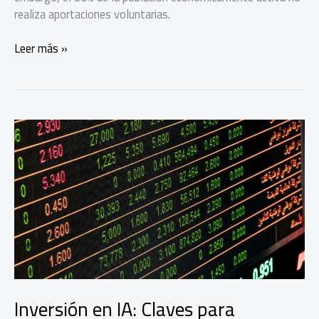
realiza aportaciones voluntarias.
Ahorra
Leer más »
para
el
retiro
con
beneficios
fiscales
con
esta
herramienta
Inversión en IA: Claves para