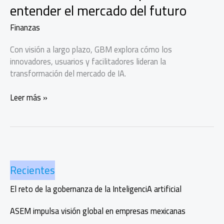
entender el mercado del futuro
Finanzas
Con visión a largo plazo, GBM explora cómo los
innovadores, usuarios y facilitadores lideran la
transformación del mercado de IA.
Inversión
Leer más »
en
IA:
Claves
para
entender
Recientes
el
mercado
El reto de la gobernanza de la InteligenciA artificial
del
futuro
ASEM impulsa visión global en empresas mexicanas