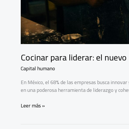
Cocinar para liderar: el nuev
Capital humano
En México, el 68% de las empresas busca innovar s
en una poderosa herramienta de liderazgo y cohe
Cocinar
Leer más »
para
liderar:
el