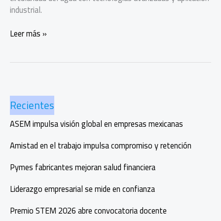
industrial.
Innovación
Leer más »
para
circularidad
del
agua
en
Recientes
Coca-
Cola
ASEM impulsa visión global en empresas mexicanas
FEMSA
Amistad en el trabajo impulsa compromiso y retención
Pymes fabricantes mejoran salud financiera
Liderazgo empresarial se mide en confianza
Premio STEM 2026 abre convocatoria docente