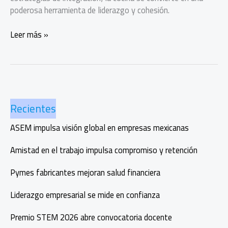
poderosa herramienta de liderazgo y cohesión.
Cocinar
Leer más »
para
liderar:
el
nuevo
team
Recientes
building
empresarial
ASEM impulsa visión global en empresas mexicanas
Amistad en el trabajo impulsa compromiso y retención
Pymes fabricantes mejoran salud financiera
Liderazgo empresarial se mide en confianza
Premio STEM 2026 abre convocatoria docente