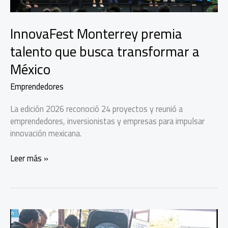
InnovaFest Monterrey premia
talento que busca transformar a
México
Emprendedores
La edición 2026 reconoció 24 proyectos y reunió a
emprendedores, inversionistas y empresas para impulsar
innovación mexicana.
InnovaFest
Leer más »
Monterrey
premia
talento
que
busca