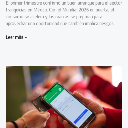
El primer trimestre confirmó un buen arranque para el sector
franquicias en México. Con el Mundial 2026 en puerta, el
consumo se acelera y las marcas se preparan para
aprovechar una oportunidad que también implica riesgos.
El
Leer más »
Mundial
desata
el
boom
de
franquicias
en
México