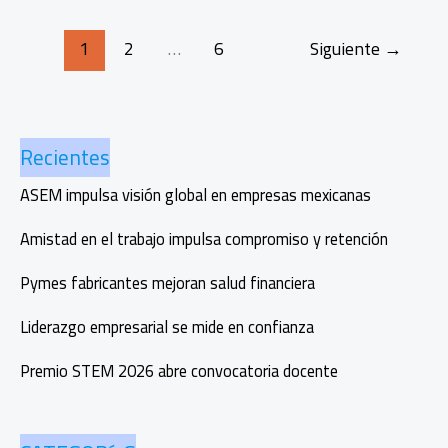
en
marketing
1
2
…
6
Siguiente
→
digital:
el
reto
para
Recientes
las
marcas
ASEM impulsa visión global en empresas mexicanas
Amistad en el trabajo impulsa compromiso y retención
Pymes fabricantes mejoran salud financiera
Liderazgo empresarial se mide en confianza
Premio STEM 2026 abre convocatoria docente