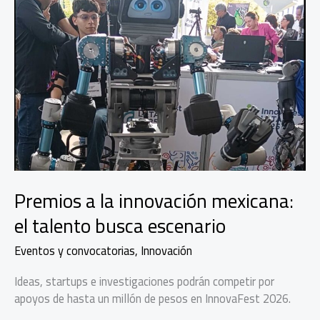
transformar
a
México
Premios a la innovación mexicana:
el talento busca escenario
Eventos y convocatorias
,
Innovación
Ideas, startups e investigaciones podrán competir por
apoyos de hasta un millón de pesos en InnovaFest 2026.