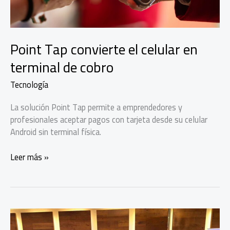
Point Tap convierte el celular en
terminal de cobro
Tecnología
La solución Point Tap permite a emprendedores y
profesionales aceptar pagos con tarjeta desde su celular
Android sin terminal física.
Point
Leer más »
Tap
convierte
el
celular
en