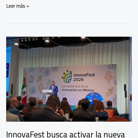
Premios
Leer más »
a
la
innovación
mexicana:
el
talento
busca
escenario
InnovaFest busca activar la nueva