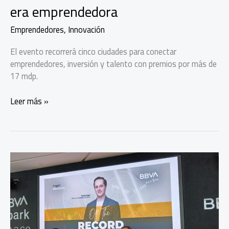
era emprendedora
Emprendedores
,
Innovación
El evento recorrerá cinco ciudades para conectar
emprendedores, inversión y talento con premios por más de
17 mdp.
InnovaFest
Leer más »
busca
activar
la
nueva
era
emprendedora