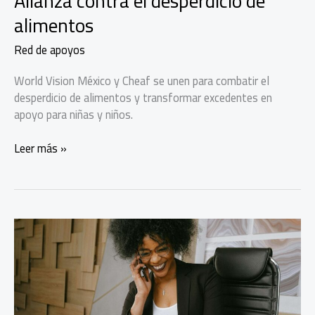
Alianza contra el desperdicio de
alimentos
Red de apoyos
World Vision México y Cheaf se unen para combatir el
desperdicio de alimentos y transformar excedentes en
apoyo para niñas y niños.
Alianza
Leer más »
contra
el
desperdicio
de
alimentos