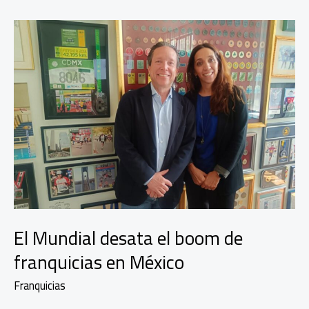
Bitso
para
levantar
capital
El Mundial desata el boom de
franquicias en México
Franquicias