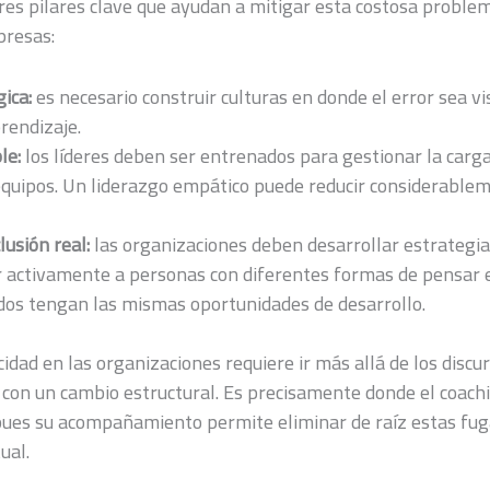
res pilares clave que ayudan a mitigar esta costosa proble
presas:
ica:
es necesario construir culturas en donde el error sea v
rendizaje.
le:
los líderes deben ser entrenados para gestionar la carg
equipos. Un liderazgo empático puede reducir considerablem
lusión real:
las organizaciones deben desarrollar estrategia
 activamente a personas con diferentes formas de pensar e 
os tengan las mismas oportunidades de desarrollo.
cidad en las organizaciones requiere ir más allá de los discu
on un cambio estructural. Es precisamente donde el coach
pues su acompañamiento permite eliminar de raíz estas fuga
ual.