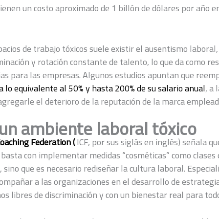
tienen un costo aproximado de 1 billón de dólares por año e
pacios de trabajo tóxicos suele existir el ausentismo labora
minación y rotación constante de talento, lo que da como re
ias para las empresas. Algunos estudios apuntan que reem
a lo equivalente al 50% y hasta 200% de su salario anua
l
, a 
gregarle el deterioro de la reputación de la marca emplead
 un ambiente laboral tóxico
oaching Federation (
ICF, por sus siglás en inglés) señala q
basta con implementar medidas “cosméticas” como clases d
a, sino que es necesario rediseñar la cultura laboral. Especia
ompañar a las organizaciones en el desarrollo de estrategi
s libres de discriminación y con un bienestar real para tod