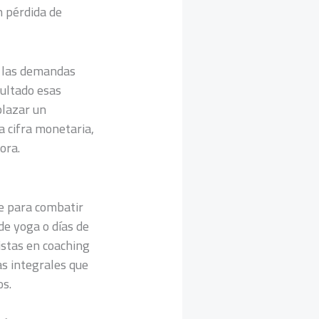
n pérdida de
l, las demandas
sultado esas
plazar un
la cifra monetaria,
ora.
ue para combatir
e yoga o días de
listas en coaching
as integrales que
os.