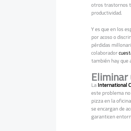
otros trastornos 
productividad.
Y es que en los es
por acoso o discri
pérdidas millonar
colaborador
c
uest
también hay que a
Eliminar
La
International C
este problema no 
pizza en la oficin
se encargan de ac
garanticen entorno