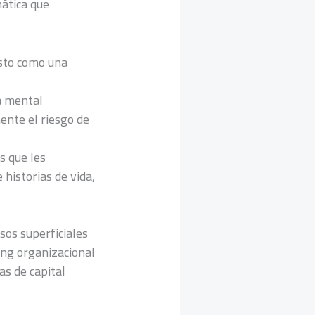
mática que
isto como una
a mental
ente el riesgo de
s que les
historias de vida,
rsos superficiales
ing organizacional
s de capital