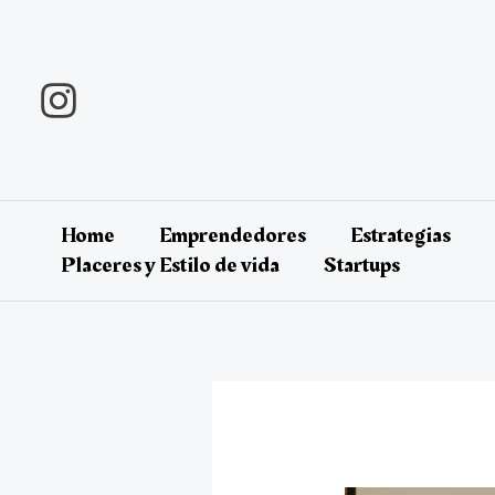
Ir
al
contenido
Home
Emprendedores
Estrategias
Placeres y Estilo de vida
Startups