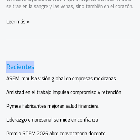
se trae en la sangre y las venas, sino también en el corazón.
John
Leer más »
Fogerty,
el
sonido
del
pantano
Recientes
vive,
vive,
ASEM impulsa visión global en empresas mexicanas
¡vive!
Amistad en el trabajo impulsa compromiso y retención
Pymes fabricantes mejoran salud financiera
Liderazgo empresarial se mide en confianza
Premio STEM 2026 abre convocatoria docente