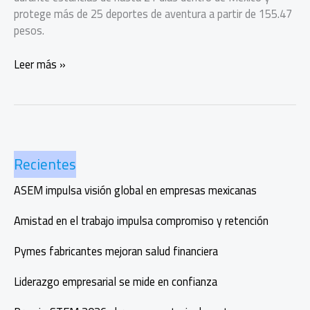
protege más de 25 deportes de aventura a partir de 155.47
pesos.
IATI
Leer más »
Escapadas:
viajar
seguro
dentro
de
Recientes
México
ASEM impulsa visión global en empresas mexicanas
Amistad en el trabajo impulsa compromiso y retención
Pymes fabricantes mejoran salud financiera
Liderazgo empresarial se mide en confianza