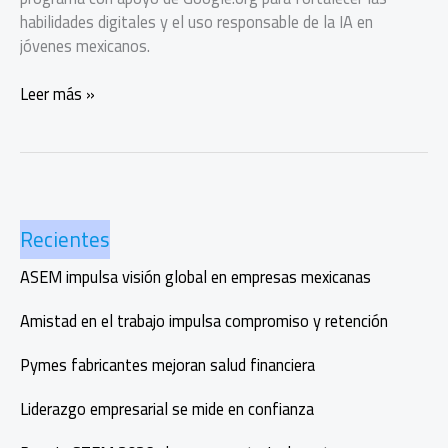
habilidades digitales y el uso responsable de la IA en
jóvenes mexicanos.
IYF
Leer más »
impulsa
habilidades
digitales
con
cursos
Recientes
de
IA
ASEM impulsa visión global en empresas mexicanas
en
México
Amistad en el trabajo impulsa compromiso y retención
Pymes fabricantes mejoran salud financiera
Liderazgo empresarial se mide en confianza