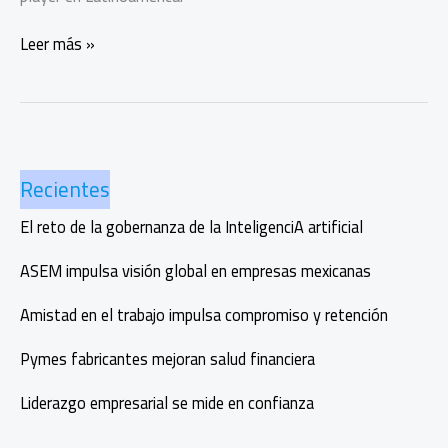
Mercado
Leer más »
Ads
rompe
la
cinta
con
Recientes
HBO
Max
El reto de la gobernanza de la InteligenciA artificial
y
Roku
ASEM impulsa visión global en empresas mexicanas
Amistad en el trabajo impulsa compromiso y retención
Pymes fabricantes mejoran salud financiera
Liderazgo empresarial se mide en confianza