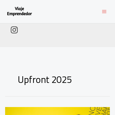
Ir
al
contenido
Upfront 2025