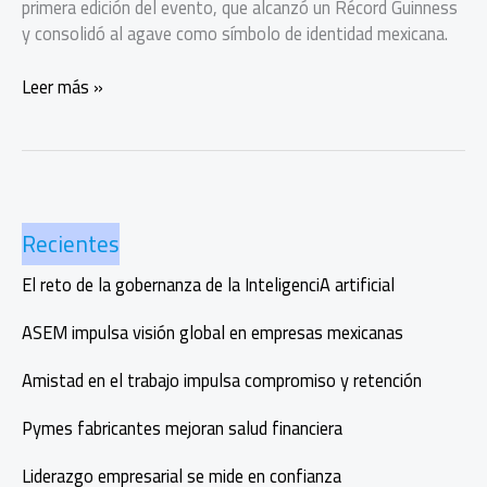
primera edición del evento, que alcanzó un Récord Guinness
y consolidó al agave como símbolo de identidad mexicana.
Mundo
Leer más »
Mezcal
conquista
con
su
primera
Recientes
edición
y
El reto de la gobernanza de la InteligenciA artificial
un
Récord
ASEM impulsa visión global en empresas mexicanas
Guinness
Amistad en el trabajo impulsa compromiso y retención
Pymes fabricantes mejoran salud financiera
Liderazgo empresarial se mide en confianza