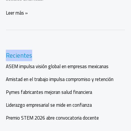
Comunicarse
Leer más »
en
familia
en
la
era
Recientes
digital
ASEM impulsa visión global en empresas mexicanas
Amistad en el trabajo impulsa compromiso y retención
Pymes fabricantes mejoran salud financiera
Liderazgo empresarial se mide en confianza
Premio STEM 2026 abre convocatoria docente