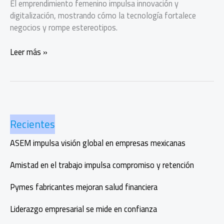
El emprendimiento femenino impulsa innovación y
digitalización, mostrando cómo la tecnología fortalece
negocios y rompe estereotipos.
Emprendimiento
Leer más »
femenino:
tecnología
e
innovación
desde
Recientes
lo
cotidiano
ASEM impulsa visión global en empresas mexicanas
Amistad en el trabajo impulsa compromiso y retención
Pymes fabricantes mejoran salud financiera
Liderazgo empresarial se mide en confianza