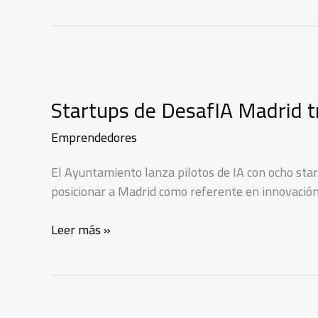
Startups de DesafIA Madrid t
Emprendedores
El Ayuntamiento lanza pilotos de IA con ocho sta
posicionar a Madrid como referente en innovación
Startups
Leer más »
de
DesafIA
Madrid
transforman