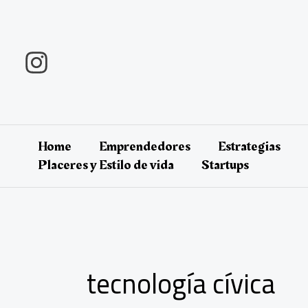
Ir
al
contenido
Home
Emprendedores
Estrategias
Placeres y Estilo de vida
Startups
tecnología cívica