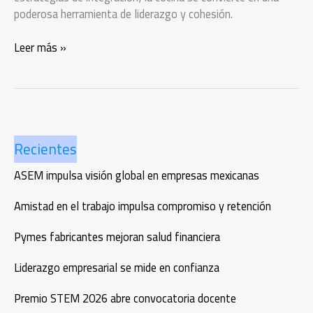
poderosa herramienta de liderazgo y cohesión.
Cocinar
Leer más »
para
liderar:
el
nuevo
team
Recientes
building
empresarial
ASEM impulsa visión global en empresas mexicanas
Amistad en el trabajo impulsa compromiso y retención
Pymes fabricantes mejoran salud financiera
Liderazgo empresarial se mide en confianza
Premio STEM 2026 abre convocatoria docente