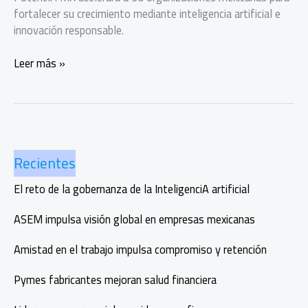
fortalecer su crecimiento mediante inteligencia artificial e
innovación responsable.
Aceleradora
Leer más »
PotencIA
MX:
IA
para
escalar
Recientes
empresas
mexicanas
El reto de la gobernanza de la InteligenciA artificial
ASEM impulsa visión global en empresas mexicanas
Amistad en el trabajo impulsa compromiso y retención
Pymes fabricantes mejoran salud financiera