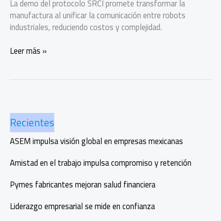
La demo del protocolo SRCI promete transformar la
manufactura al unificar la comunicación entre robots
industriales, reduciendo costos y complejidad.
Mexicanos
Leer más »
crean
la
primera
interfaz
común
Recientes
para
robots
ASEM impulsa visión global en empresas mexicanas
industriales
Amistad en el trabajo impulsa compromiso y retención
Pymes fabricantes mejoran salud financiera
Liderazgo empresarial se mide en confianza