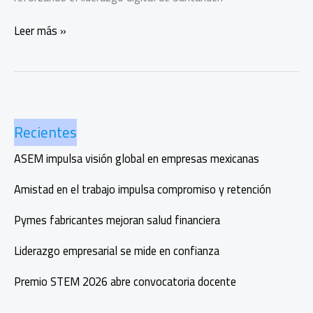
Santander,
Leer más »
Primer
banco
en
México
sin
Recientes
costo
por
ASEM impulsa visión global en empresas mexicanas
envíos
al
Amistad en el trabajo impulsa compromiso y retención
exterior
Pymes fabricantes mejoran salud financiera
Liderazgo empresarial se mide en confianza
Premio STEM 2026 abre convocatoria docente