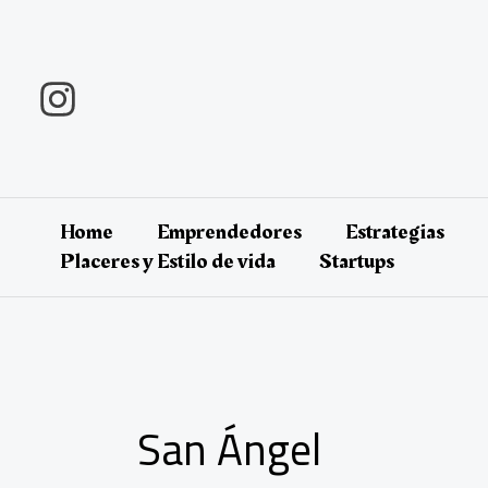
Ir
al
contenido
Home
Emprendedores
Estrategias
Placeres y Estilo de vida
Startups
San Ángel