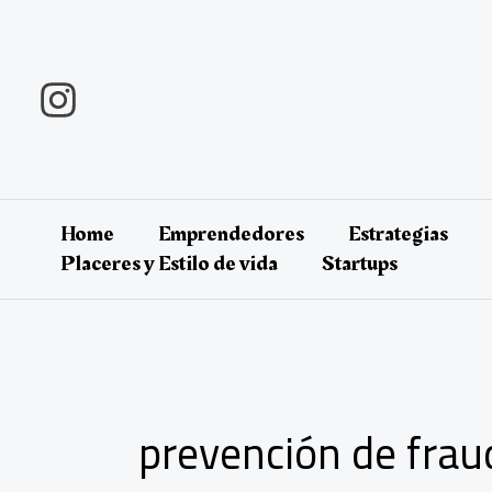
Ir
al
contenido
Home
Emprendedores
Estrategias
Placeres y Estilo de vida
Startups
prevención de frau