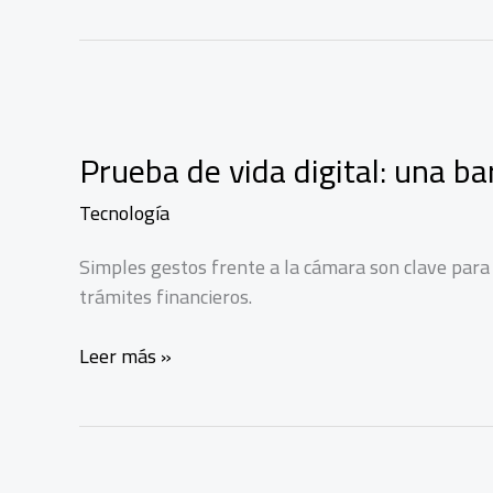
Prueba de vida digital: una ba
Tecnología
Simples gestos frente a la cámara son clave para 
trámites financieros.
Prueba
Leer más »
de
vida
digital:
una