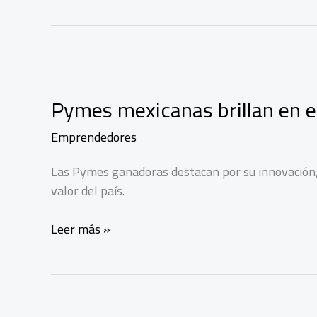
Pymes mexicanas brillan en e
Emprendedores
Las Pymes ganadoras destacan por su innovación, 
valor del país.
Pymes
Leer más »
mexicanas
brillan
en
el