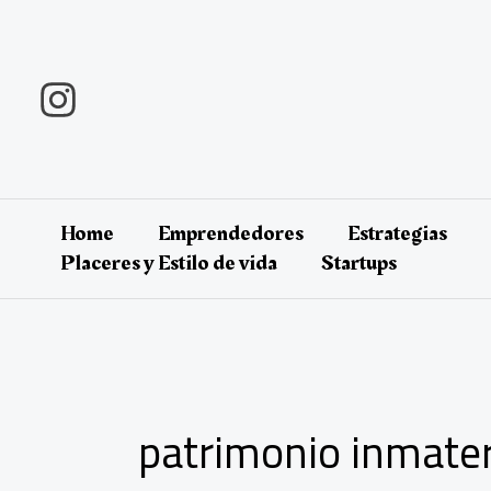
Ir
al
contenido
Home
Emprendedores
Estrategias
Placeres y Estilo de vida
Startups
patrimonio inmater