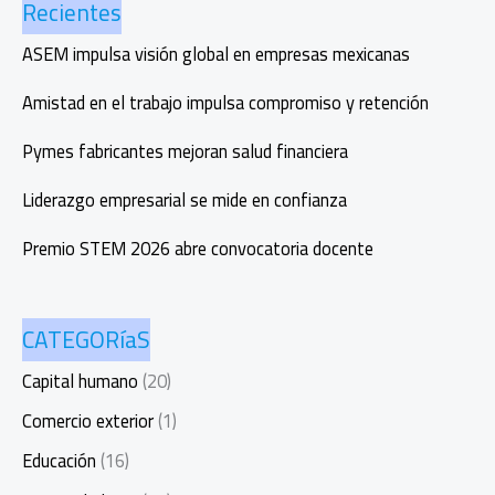
Recientes
e
innovación
ASEM impulsa visión global en empresas mexicanas
durante
la
Amistad en el trabajo impulsa compromiso y retención
MXTW2025
Pymes fabricantes mejoran salud financiera
Liderazgo empresarial se mide en confianza
Premio STEM 2026 abre convocatoria docente
CATEGORíaS
Capital humano
(20)
Comercio exterior
(1)
Educación
(16)