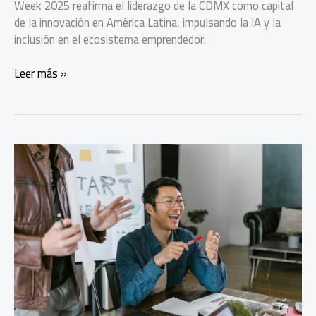
Week 2025 reafirma el liderazgo de la CDMX como capital
de la innovación en América Latina, impulsando la IA y la
inclusión en el ecosistema emprendedor.
México
Leer más »
Tech
Week
convierte
a
CDMX
en
el
epicentro
tecnológico
global