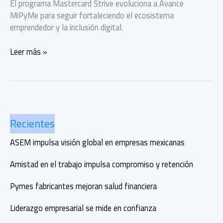
El programa Mastercard Strive evoluciona a Avance
MiPyMe para seguir fortaleciendo el ecosistema
emprendedor y la inclusión digital.
Mastercard
Leer más »
Strive
empodera
400
mil
empresas
Recientes
y
se
ASEM impulsa visión global en empresas mexicanas
transforma
en
Amistad en el trabajo impulsa compromiso y retención
Avance
MiPyMe
Pymes fabricantes mejoran salud financiera
Liderazgo empresarial se mide en confianza