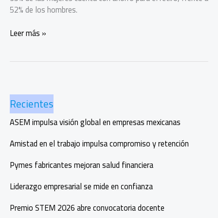
52% de los hombres.
Ahorro
Leer más »
para
el
retiro:
la
brecha
Recientes
que
enfrentan
ASEM impulsa visión global en empresas mexicanas
las
mujeres
Amistad en el trabajo impulsa compromiso y retención
en
México
Pymes fabricantes mejoran salud financiera
Liderazgo empresarial se mide en confianza
Premio STEM 2026 abre convocatoria docente