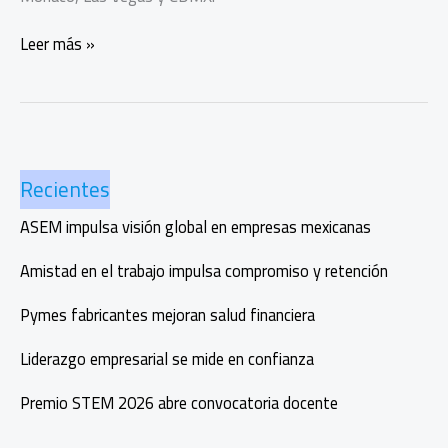
Entradas
Leer más »
exclusivas
para
vivir
la
Fórmula
Recientes
1
al
ASEM impulsa visión global en empresas mexicanas
máximo
Amistad en el trabajo impulsa compromiso y retención
Pymes fabricantes mejoran salud financiera
Liderazgo empresarial se mide en confianza
Premio STEM 2026 abre convocatoria docente