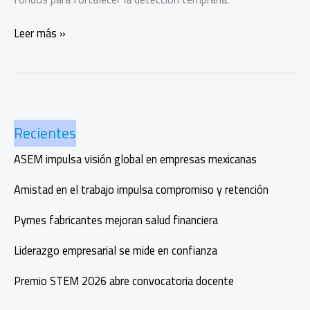
Mi
Leer más »
lucha
es
rosa,
detección
temprana
Recientes
que
salva
ASEM impulsa visión global en empresas mexicanas
vidas
Amistad en el trabajo impulsa compromiso y retención
Pymes fabricantes mejoran salud financiera
Liderazgo empresarial se mide en confianza
Premio STEM 2026 abre convocatoria docente