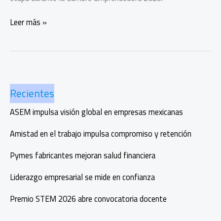
Cumbre
Leer más »
Emprendedora
2025:
una
década
de
Recientes
impulso
y
ASEM impulsa visión global en empresas mexicanas
acción
Amistad en el trabajo impulsa compromiso y retención
Pymes fabricantes mejoran salud financiera
Liderazgo empresarial se mide en confianza
Premio STEM 2026 abre convocatoria docente