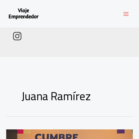
Ir
al
contenido
Juana Ramírez