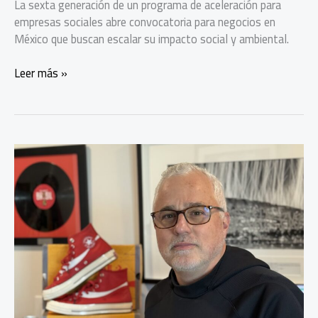
La sexta generación de un programa de aceleración para
empresas sociales abre convocatoria para negocios en
México que buscan escalar su impacto social y ambiental.
MAP
Leer más »
abre
convocatoria
a
su
programa
de
aceleración
para
empresas
sociales