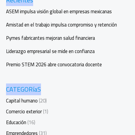
Recientes
Andrés
ASEM impulsa visión global en empresas mexicanas
Kiger
y
Amistad en el trabajo impulsa compromiso y retención
su
nueva
Pymes fabricantes mejoran salud financiera
misión
Liderazgo empresarial se mide en confianza
Premio STEM 2026 abre convocatoria docente
CATEGORíaS
Capital humano
(20)
Comercio exterior
(1)
Educación
(16)
Emprendedores
(31)