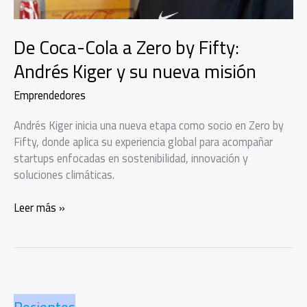
De Coca-Cola a Zero by Fifty:
Andrés Kiger y su nueva misión
Emprendedores
Andrés Kiger inicia una nueva etapa como socio en Zero by
Fifty, donde aplica su experiencia global para acompañar
startups enfocadas en sostenibilidad, innovación y
soluciones climáticas.
De
Leer más »
Coca-
Cola
a
Zero
by
Fifty: