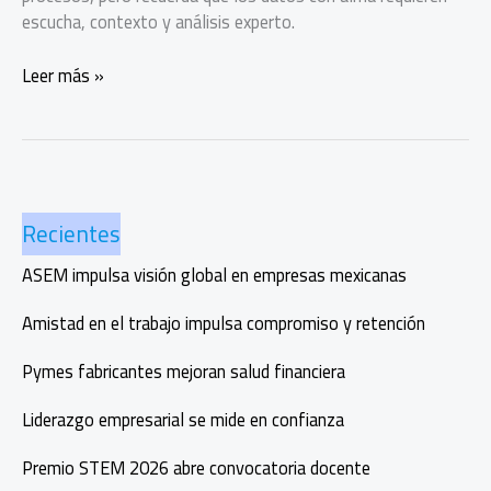
escucha, contexto y análisis experto.
Psyma:
Leer más »
25
años
impulsando
datos
con
Recientes
alma
ASEM impulsa visión global en empresas mexicanas
Amistad en el trabajo impulsa compromiso y retención
Pymes fabricantes mejoran salud financiera
Liderazgo empresarial se mide en confianza
Premio STEM 2026 abre convocatoria docente