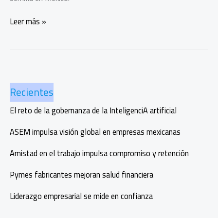
Capacitación
Leer más »
que
transforma
el
ecosistema
textil
Recientes
mexicano
El reto de la gobernanza de la InteligenciA artificial
ASEM impulsa visión global en empresas mexicanas
Amistad en el trabajo impulsa compromiso y retención
Pymes fabricantes mejoran salud financiera
Liderazgo empresarial se mide en confianza