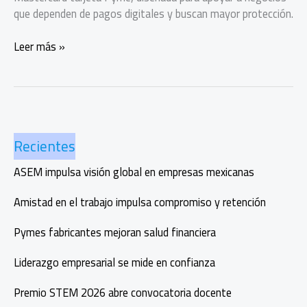
que dependen de pagos digitales y buscan mayor protección.
Nueva
Leer más »
Mastercard
tarjeta
Pyme
con
protección
Recientes
digital
ASEM impulsa visión global en empresas mexicanas
Amistad en el trabajo impulsa compromiso y retención
Pymes fabricantes mejoran salud financiera
Liderazgo empresarial se mide en confianza
Premio STEM 2026 abre convocatoria docente