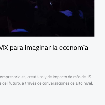
MX para imaginar la economía
s empresariales, creativas y de impacto de más de 15
 del futuro, a través de conversaciones de alto nivel,