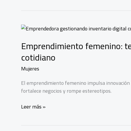
Emprendimiento femenino: tec
cotidiano
Mujeres
El emprendimiento femenino impulsa innovación y
fortalece negocios y rompe estereotipos.
Emprendimiento
Leer más »
femenino:
tecnología
e