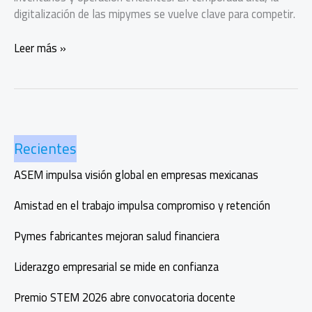
digitalización de las mipymes se vuelve clave para competir.
Digitalización
Leer más »
de
las
mipymes,
clave
para
Recientes
competir
en
ASEM impulsa visión global en empresas mexicanas
temporada
alta
Amistad en el trabajo impulsa compromiso y retención
Pymes fabricantes mejoran salud financiera
Liderazgo empresarial se mide en confianza
Premio STEM 2026 abre convocatoria docente