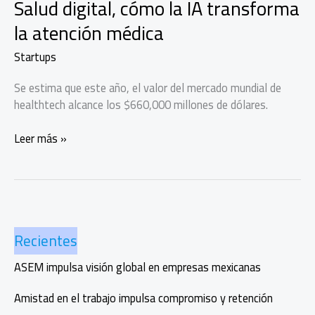
Salud digital, cómo la IA transforma
la atención médica
Startups
Se estima que este año, el valor del mercado mundial de
healthtech alcance los $660,000 millones de dólares.
Salud
Leer más »
digital,
cómo
la
IA
transforma
Recientes
la
atención
ASEM impulsa visión global en empresas mexicanas
médica
Amistad en el trabajo impulsa compromiso y retención