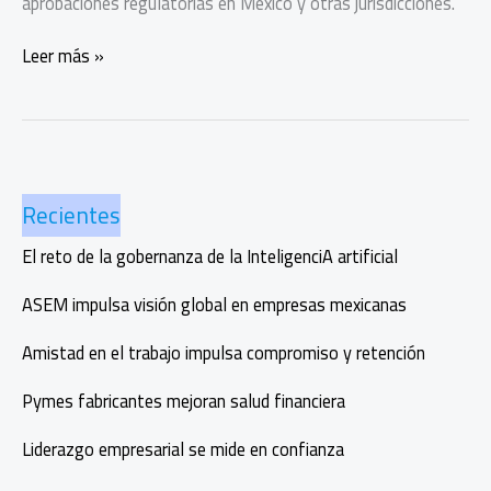
aprobaciones regulatorias en México y otras jurisdicciones.
Volaris
Leer más »
y
Viva
anuncian
la
creación
Recientes
del
Grupo
El reto de la gobernanza de la InteligenciA artificial
Mexicano
de
ASEM impulsa visión global en empresas mexicanas
Aerolíneas
Amistad en el trabajo impulsa compromiso y retención
Pymes fabricantes mejoran salud financiera
Liderazgo empresarial se mide en confianza