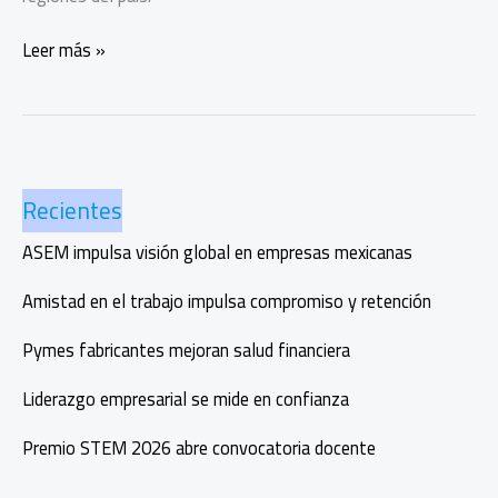
Boston’s
Leer más »
Pizza
celebra
10
años
en
Recientes
la
CDMX
ASEM impulsa visión global en empresas mexicanas
Amistad en el trabajo impulsa compromiso y retención
Pymes fabricantes mejoran salud financiera
Liderazgo empresarial se mide en confianza
Premio STEM 2026 abre convocatoria docente