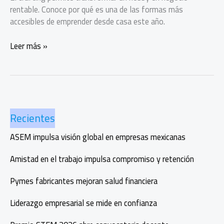
rentable. Conoce por qué es una de las formas más
accesibles de emprender desde casa este año.
Inicia
Leer más »
el
año
con
un
negocio
Recientes
de
crafting
ASEM impulsa visión global en empresas mexicanas
desde
casa
Amistad en el trabajo impulsa compromiso y retención
Pymes fabricantes mejoran salud financiera
Liderazgo empresarial se mide en confianza