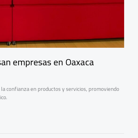
san empresas en Oaxaca
 la confianza en productos y servicios, promoviendo
co.