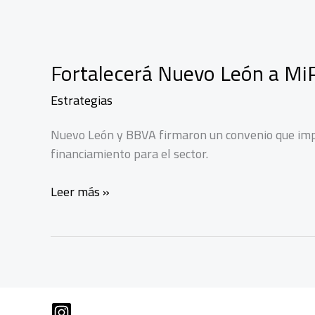
impulsan
empresas
en
Oaxaca
Fortalecerá Nuevo León a Mi
Estrategias
Nuevo León y BBVA firmaron un convenio que impuls
financiamiento para el sector.
Fortalecerá
Leer más »
Nuevo
León
a
MiPymes
turísticas