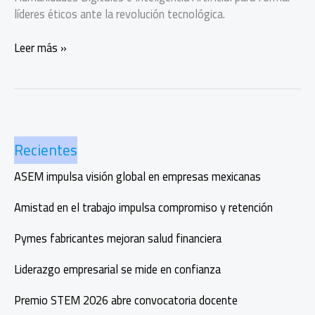
líderes éticos ante la revolución tecnológica.
Humanidades
Leer más »
Digitales:
ética
y
tecnología
para
Recientes
el
futuro
ASEM impulsa visión global en empresas mexicanas
Amistad en el trabajo impulsa compromiso y retención
Pymes fabricantes mejoran salud financiera
Liderazgo empresarial se mide en confianza
Premio STEM 2026 abre convocatoria docente