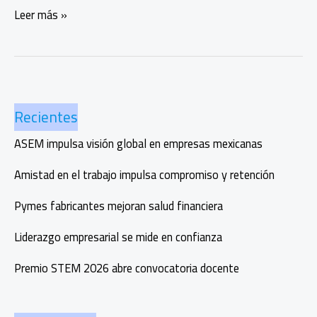
El
Leer más »
Bisonte,
ejemplo
de
transporte
limpio
Recientes
y
sostenible
ASEM impulsa visión global en empresas mexicanas
en
México
Amistad en el trabajo impulsa compromiso y retención
Pymes fabricantes mejoran salud financiera
Liderazgo empresarial se mide en confianza
Premio STEM 2026 abre convocatoria docente