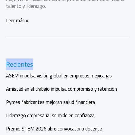
talento y liderazgo.
Mujeres
Leer más »
STEM
y
el
reto
de
Recientes
la
permanencia
ASEM impulsa visión global en empresas mexicanas
laboral
Amistad en el trabajo impulsa compromiso y retención
Pymes fabricantes mejoran salud financiera
Liderazgo empresarial se mide en confianza
Premio STEM 2026 abre convocatoria docente