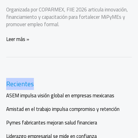
Organizada por COPARMEX, FIIE 2026 articula innovación,
financiamiento y capacitación para fortalecer MiPyMEs y
promover empleo formal.
FIIE
Leer más »
2026
impulsa
a
las
MiPyMEs
Recientes
y
el
ASEM impulsa visión global en empresas mexicanas
empleo
formal
Amistad en el trabajo impulsa compromiso y retención
desde
la
Pymes fabricantes mejoran salud financiera
innovación
Liderazgo empresarial se mide en confianza