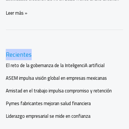
Turismo
Leer más »
en
Puerto
Rico
vive
auge
Recientes
cultural
El reto de la gobernanza de la InteligenciA artificial
ASEM impulsa visión global en empresas mexicanas
Amistad en el trabajo impulsa compromiso y retención
Pymes fabricantes mejoran salud financiera
Liderazgo empresarial se mide en confianza