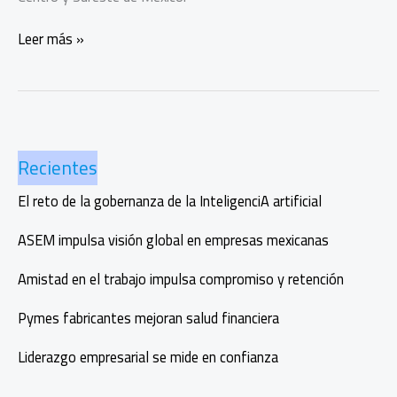
Popeyes
Leer más »
abrirá
300
restaurantes
en
México
Recientes
El reto de la gobernanza de la InteligenciA artificial
ASEM impulsa visión global en empresas mexicanas
Amistad en el trabajo impulsa compromiso y retención
Pymes fabricantes mejoran salud financiera
Liderazgo empresarial se mide en confianza