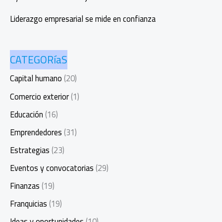
Robótica
Liderazgo empresarial se mide en confianza
CATEGORíaS
Capital humano
(20)
Comercio exterior
(1)
Educación
(16)
Emprendedores
(31)
Estrategias
(23)
Eventos y convocatorias
(29)
Finanzas
(19)
Franquicias
(19)
Ideas y oportunidades
(10)