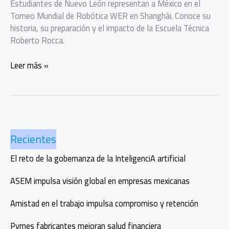
Estudiantes de Nuevo León representan a México en el
Torneo Mundial de Robótica WER en Shanghái. Conoce su
historia, su preparación y el impacto de la Escuela Técnica
Roberto Rocca.
Kin
Leer más »
Balam:
estudiantes
de
Nuevo
León
Recientes
representan
a
El reto de la gobernanza de la InteligenciA artificial
México
en
ASEM impulsa visión global en empresas mexicanas
el
Torneo
Amistad en el trabajo impulsa compromiso y retención
Mundial
de
Pymes fabricantes mejoran salud financiera