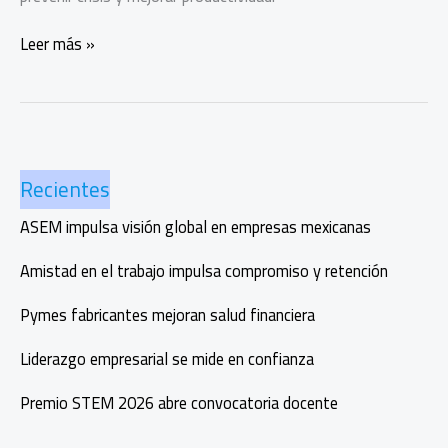
Del
Leer más »
estrés
al
suicidio,
urgen
cuidar
Recientes
la
salud
ASEM impulsa visión global en empresas mexicanas
mental
laboral
Amistad en el trabajo impulsa compromiso y retención
Pymes fabricantes mejoran salud financiera
Liderazgo empresarial se mide en confianza
Premio STEM 2026 abre convocatoria docente